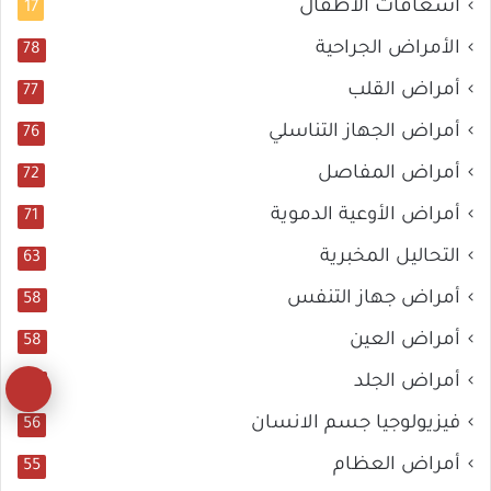
اسعافات الأطفال
17
الأمراض الجراحية
78
أمراض القلب
77
أمراض الجهاز التناسلي
76
أمراض المفاصل
72
أمراض الأوعية الدموية
71
التحاليل المخبرية
63
أمراض جهاز التنفس
58
أمراض العين
58
أمراض الجلد
58
زر
فيزيولوجيا جسم الانسان
56
ال
أمراض العظام
55
إل