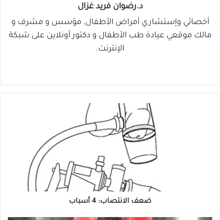
د.رضوان فريد غزال
أخصائي وإستشاري أمراض الأطفال, مؤسس و مشرف و
مالك موقعي عيادة طب الأطفال و دكتور أونلاين على شبكة
الإنترنت.
موق
في
‫X
لينك
‫You
ع
سب
دإن
Tub
الوي
وك
e
ب
ض
ع
ف
ا
ل
ا
ن
ت
ضعف الانتصاب: 4 أسباب
ص