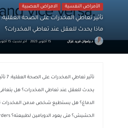
الأمراض النفسية
الامراض العصبية
تأثير تعاطي المخدرات على الصحة العقلية: 7 تأثيرات
ماذا يحدث للعقل عند تعاطي المخدرات؟
تابع
أرسل
د.رضوان فريد غزال
15 أكتوبر، 2023
آخر تحديث: 15 أكتوبر، 2023
على
بريدا
X
إلكترونيا
تأثير 
يحدث للعقل عند تعاطي المخدرات؟ هل يتعافى 
الدماغ؟ هل يستطيع شخص مدمن المخدرات تركه
الحشيش؟ متى يعود الدوبامين لطبيعته؟ Substance Use and Co-Occurring Mental Disorders