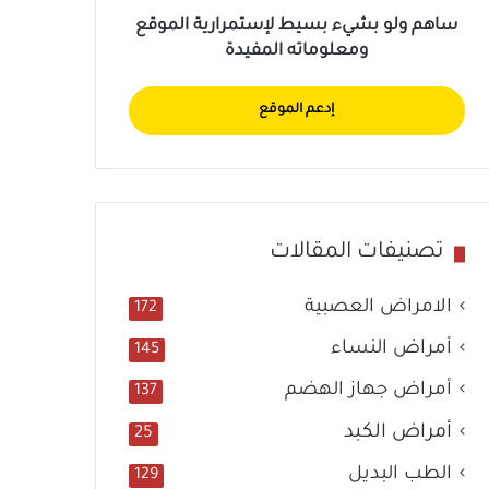
ساهم ولو بشيء بسيط لإستمرارية الموقع
ومعلوماته المفيدة
إدعم الموقع
تصنيفات المقالات
الامراض العصبية
172
أمراض النساء
145
أمراض جهاز الهضم
137
أمراض الكبد
25
الطب البديل
129