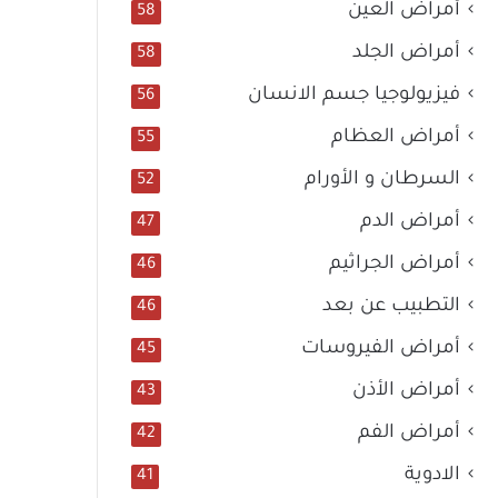
أمراض العين
58
أمراض الجلد
58
فيزيولوجيا جسم الانسان
56
أمراض العظام
55
السرطان و الأورام
52
أمراض الدم
47
أمراض الجراثيم
46
التطبيب عن بعد
46
أمراض الفيروسات
45
أمراض الأذن
43
أمراض الفم
42
الادوية
41