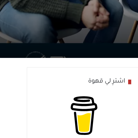
اشترِ لي قهوة