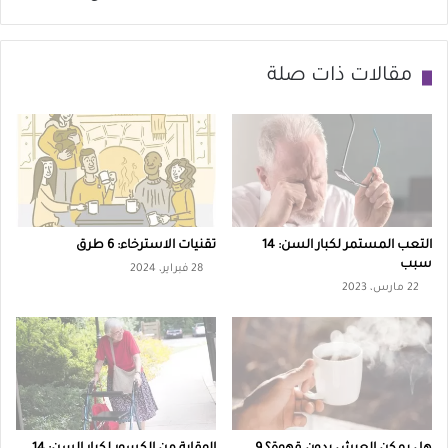
ت
ض
و
ا
ت
ل
مقالات ذات صلة
ش
ز
خ
ه
ص
ا
ا
ي
ل
م
ز
ر
التعب المستمر لكبار السن: 14
تقنيات الاسترخاء: 6 طرق
ه
ق
سبب
28 فبراير، 2024
ا
22 مارس، 2023
ب
ي
ل
م
ا
ر
ل
م
و