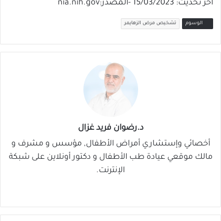
آخر تحديث: 15/03/2023 -المصدر:nia.nih.gov
الوسوم
تشخيص مرض الزهايمر
د.رضوان فريد غزال
أخصائي وإستشاري أمراض الأطفال, مؤسس و مشرف و
مالك موقعي عيادة طب الأطفال و دكتور أونلاين على شبكة
الإنترنت.
موق
في
‫X
لينك
‫You
ع
سب
دإن
Tub
الوي
وك
e