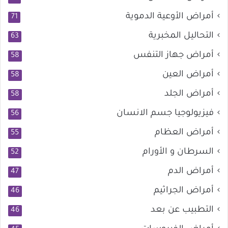
أمراض الأوعية الدموية
71
التحاليل المخبرية
63
أمراض جهاز التنفس
58
أمراض العين
58
أمراض الجلد
58
فيزيولوجيا جسم الانسان
56
أمراض العظام
55
السرطان و الأورام
52
أمراض الدم
47
أمراض الجراثيم
46
التطبيب عن بعد
46