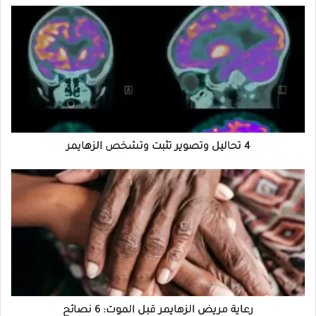
ب
4
ت
ح
ا
ل
ي
ل
و
4 تحاليل وتصوير تثبت وتشخص الزهايمر
ت
ر
ص
ع
و
ا
ي
ي
ر
ة
ت
م
ث
ر
ب
ي
رعاية مريض الزهايمر قبل الموت: 6 نصائح