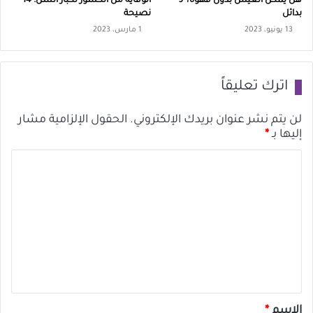
هل يمكن العيش بدون قهوة؟ 9
الوقاية من الكسور لكبار السن: 14
ت
بدائل
نصيحة
:
13 يونيو، 2023
1 مارس، 2023
6
ن
ص
اترك تعليقاً
ا
ئ
لن يتم نشر عنوان بريدك الإلكتروني.
الحقول الإلزامية مشار
إليها بـ
*
ح
ا
ل
ت
ع
ل
ي
ق
*
الاسم
*