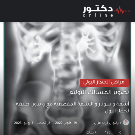
بحث عن
الق
أمراض الجهاز البولي
تصوير المسالك البولية
أشعة و سونار و الاشعة المقطعية مع و بدون صبغة
لجهاز البول
د.رضوان فريد غزال
تابع
أرسل
19 أكتوبر، 2022
آخر تحديث: 31 يوليو، 2023
على
بريدا
0
136
7 دقائق