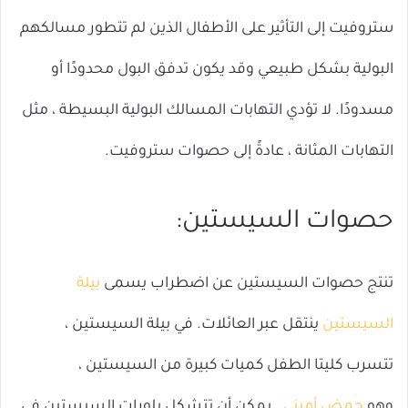
ستروفيت إلى التأثير على الأطفال الذين لم تتطور مسالكهم
البولية بشكل طبيعي وقد يكون تدفق البول محدودًا أو
مسدودًا. لا تؤدي التهابات المسالك البولية البسيطة ، مثل
التهابات المثانة ، عادةً إلى حصوات ستروفيت.
حصوات السيستين:
تنتج حصوات السيستين عن اضطراب يسمى
بيلة
السيستين
ينتقل عبر العائلات. في بيلة السيستين ،
تتسرب كليتا الطفل كميات كبيرة من السيستين ،
وهو
حمض أميني
. يمكن أن تتشكل بلورات السيستين في