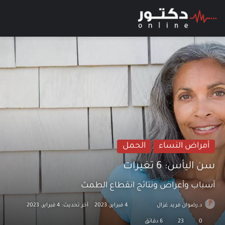
بحث عن
الق
أمراض النساء
الحمل
سن اليأس: 6 تغيرات
أسباب وأعراض ونتائج انقطاع الطمث
د.رضوان فريد غزال
تابع
أرسل
4 فبراير، 2023
آخر تحديث: 4 فبراير، 2023
على
بريدا
0
23
6 دقائق