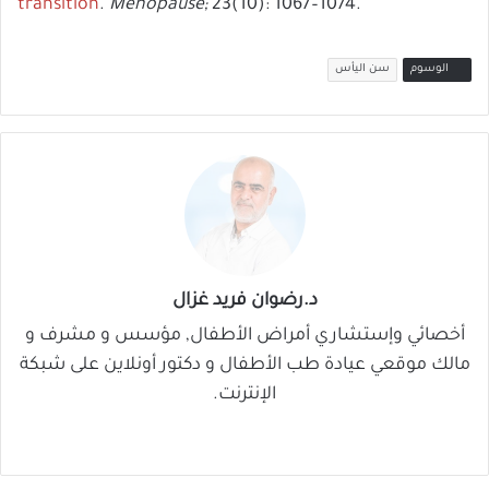
transition
.
Menopause;
23(10): 1067–1074.
الوسوم
سن اليأس
د.رضوان فريد غزال
أخصائي وإستشاري أمراض الأطفال, مؤسس و مشرف و
مالك موقعي عيادة طب الأطفال و دكتور أونلاين على شبكة
الإنترنت.
موق
في
‫X
لينك
‫You
ع
سب
دإن
Tub
الوي
وك
e