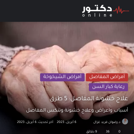
بحث عن
الق
أمراض المفاصل
أمراض الشيخوخة
رعاية كبار السن
علاج خشونة المفاصل: 5 طرق
أسباب واعراض وعلاج خشونة وتنكس المفاصل
د.رضوان فريد غزال
تابع
أرسل
6 أبريل، 2023
آخر تحديث: 6 أبريل، 2023
على
بريدا
0
36
9 دقائق