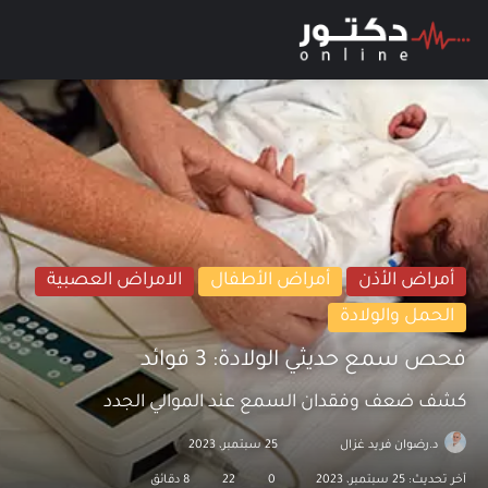
بحث عن
الق
أمراض الأذن
أمراض الأطفال
الامراض العصبية
الحمل والولادة
فحص سمع حديثي الولادة: 3 فوائد
كشف ضعف وفقدان السمع عند الموالي الجدد
د.رضوان فريد غزال
تابع
أرسل
25 سبتمبر، 2023
على
بريدا
آخر تحديث: 25 سبتمبر، 2023
0
22
8 دقائق