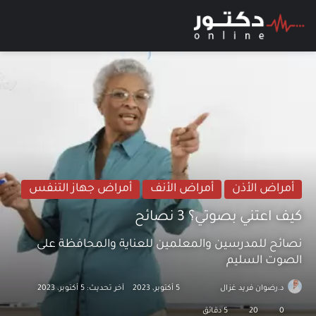
بحث عن
الق
أمراض الأذن
أمراض الأنف
أمراض جهاز التنفس
كيف اعتني بصوتي؟ 3 نصائح
نصائح للمدرسين والمعلمين للعناية والمحافظة على
الصوت السليم
د.رضوان فريد غزال
تابع
أرسل
5 أكتوبر، 2023
آخر تحديث: 5 أكتوبر، 2023
على
بريدا
0
20
5 دقائق