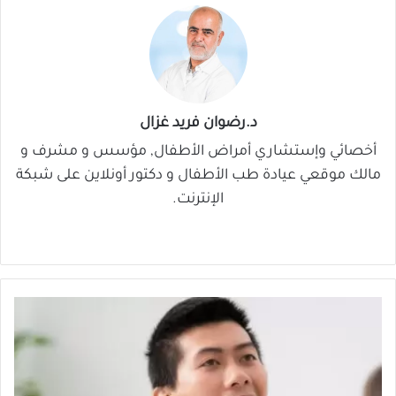
د.رضوان فريد غزال
أخصائي وإستشاري أمراض الأطفال, مؤسس و مشرف و
مالك موقعي عيادة طب الأطفال و دكتور أونلاين على شبكة
الإنترنت.
موق
في
‫X
لينك
‫You
ع
سب
دإن
Tub
الوي
وك
e
ب
ش
ل
ل
ا