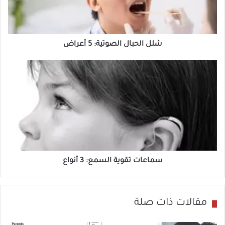
ل
ح
ب
ا
شلل الحبال الصوتية: 5 أعراض
ل
س
ا
م
ل
ا
ص
ع
و
ا
ت
ت
ي
ت
ة
ق
سماعات تقوية السمع: 3 أنواع
:
و
5
ي
أ
ة
مقالات ذات صلة
ع
ا
ر