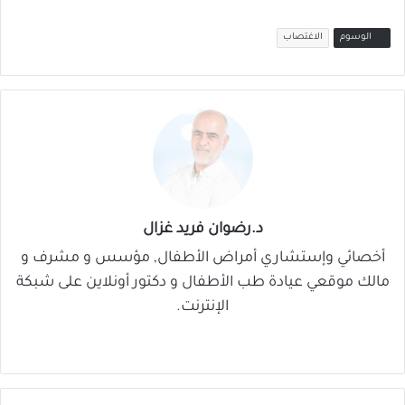
الوسوم
الاغتصاب
د.رضوان فريد غزال
أخصائي وإستشاري أمراض الأطفال, مؤسس و مشرف و
مالك موقعي عيادة طب الأطفال و دكتور أونلاين على شبكة
الإنترنت.
موق
في
‫X
لينك
‫You
ع
سب
دإن
Tub
الوي
وك
e
ب