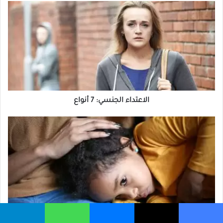
ا
ل
ا
ع
ت
د
ا
ء
الاعتداء الجنسي: 7 أنواع
ا
3
ل
آ
ج
ث
ن
ا
س
ر
ي
ل
:
ل
7
ع
3 آثار للعنف الأسري على الأطفال
أ