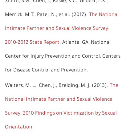
Smith, S.G., Chen, J., Basile, K.C., Gilbert, L.K.,
ال
Merrick, M.T., Patel, N., et al. (2017).
The National
Intimate Partner and Sexual Violence Survey:
2010-2012 State Report
. Atlanta, GA: National
Center for Injury Prevention and Control, Centers
for Disease Control and Prevention.
Walters, M. L., Chen, J., Breiding, M. J. (2013).
The
National Intimate Partner and Sexual Violence
Survey: 2010 Findings on Victimization by Sexual
Orientation
.