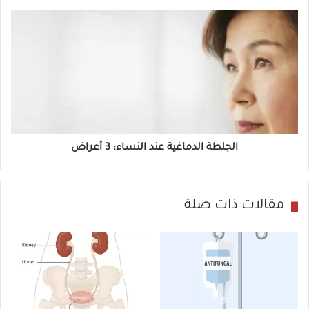
ف
ا
س
ل
ي
ج
م
ل
ن
ط
م
ة
ر
ا
ض
ل
الجلطة الدماغية عند النساء: 3 أعراض
ا
د
ل
م
ق
ا
مقالات ذات صلة
ل
غ
ب
ي
:
ة
8
ع
ن
ن
ص