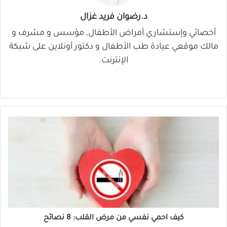
د.رضوان فريد غزال
أخصائي وإستشاري أمراض الأطفال, مؤسس و مشرف و
مالك موقعي عيادة طب الأطفال و دكتور أونلاين على شبكة
الإنترنت.
موق
في
‫X
لينك
‫You
ع
سب
دإن
Tub
الوي
وك
e
ب
ك
ي
ف
ا
ح
م
ي
ن
كيف احمي نفسي من مرض القلب: 8 نصائح