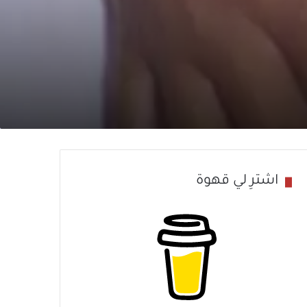
اشترِ لي قهوة