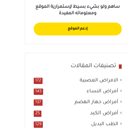
ساهم ولو بشيء بسيط لإستمرارية الموقع
ومعلوماته المفيدة
إدعم الموقع
تصنيفات المقالات
الامراض العصبية
172
أمراض النساء
145
أمراض جهاز الهضم
137
أمراض الكبد
25
الطب البديل
129