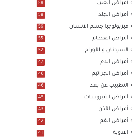
أمراض العين
58
أمراض الجلد
58
فيزيولوجيا جسم الانسان
56
أمراض العظام
55
السرطان و الأورام
52
أمراض الدم
47
أمراض الجراثيم
46
التطبيب عن بعد
46
أمراض الفيروسات
45
أمراض الأذن
43
أمراض الفم
42
الادوية
41