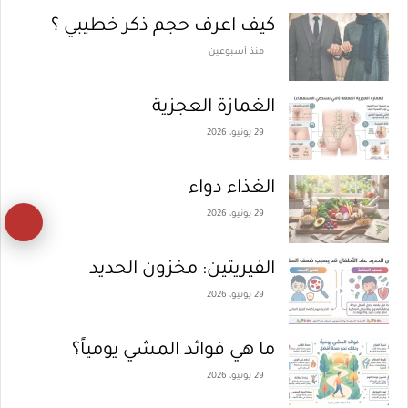
كيف اعرف حجم ذكر خطيبي ؟
منذ أسبوعين
الغمازة العجزية
29 يونيو، 2026
الغذاء دواء
29 يونيو، 2026
زر
ال
الفيريتين: مخزون الحديد
إل
29 يونيو، 2026
ال
ما هي فوائد المشي يومياً؟
29 يونيو، 2026