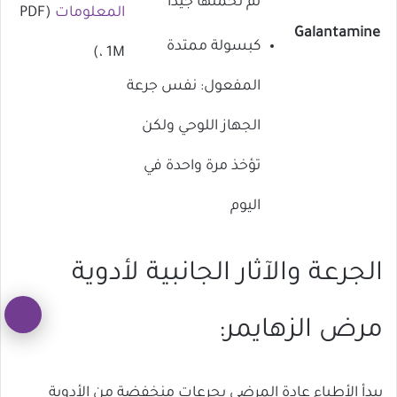
تم تحملها جيدًا
المعلومات
(PDF
Galantamine
كبسولة ممتدة
، 1M)
المفعول: نفس جرعة
الجهاز اللوحي ولكن
تؤخذ مرة واحدة في
اليوم
الجرعة والآثار الجانبية لأدوية
زر
مرض الزهايمر:
ال
إل
يبدأ الأطباء عادة المرضى بجرعات منخفضة من الأدوية