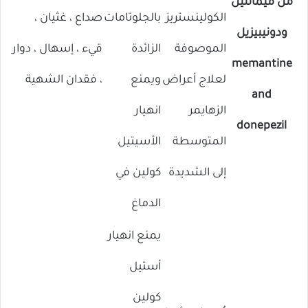
من ميمانتين
الكولينستريز
بالجلوتامات
صداع ، غثيان ،
ودونيبيزيل
الموصوفة
الزائدة
قيء ، إسهال ، دوار
memantine
لعلاج أعراض
ويمنع
، فقدان الشهية
and
الزهايمر
انهيار
donepezil
المتوسطة
الأسيتيل
إلى الشديدة
كولين في
الدماغ
يمنع انهيار
أستيل
كولين