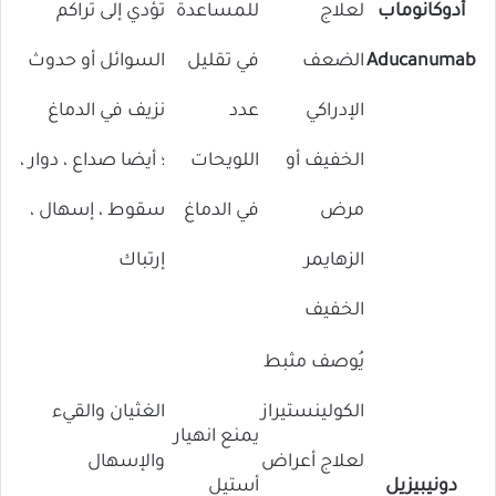
أدوكانوماب
لعلاج
للمساعدة
تؤدي إلى تراكم
Aducanumab
الضعف
في تقليل
السوائل أو حدوث
الإدراكي
عدد
نزيف في الدماغ
الخفيف أو
اللويحات
؛ أيضا صداع ، دوار ،
مرض
في الدماغ
سقوط ، إسهال ،
الزهايمر
إرتباك
الخفيف
يُوصف مثبط
الكولينستيراز
الغثيان والقيء
يمنع انهيار
لعلاج أعراض
والإسهال
دونيبيزيل
أستيل