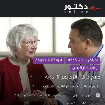
بحث عن
الق
أمراض الشيخوخة
أدوية الشيخوخة
رعاية كبار السن
علاج مرض الزهايمر: 6 أدوية
طرق معالجة خرف الزهايمر بالتفصيل
د.رضوان فريد غزال
تابع
أرسل
3 أبريل، 2023
آخر تحديث: 3 أبريل، 2023
على
بريدا
0
267
7 دقائق