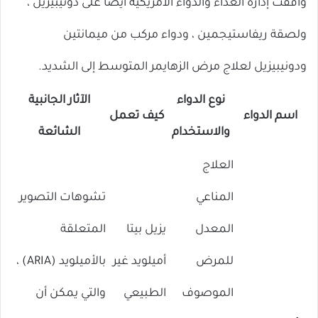
وافقت إدارة الغذاء والدواء الأمريكية أيضًا على دونيبيزيل ،
ولصقة ريفاستيجمين ، ودواء مركب من ميمانتين
ودونيبيزيل لعلاج مرض الزهايمر المتوسط ​​إلى الشديد.
نوع الدواء
الآثار الجانبية
اسم الدواء
كيف تعمل
والاستخدام
الشائعة
العلاج
المناعي
تشوهات التصوير
المعدل
يزيل بيتا
المتعلقة
للمرض
أميلويد غير
بالأميلويد (ARIA) ،
الموصوف
الطبيعي
والتي يمكن أن