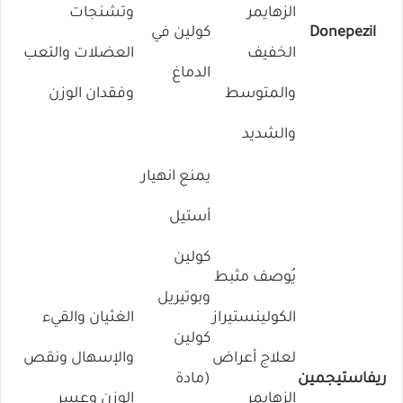
الزهايمر
وتشنجات
Donepezil
كولين في
الخفيف
العضلات والتعب
الدماغ
والمتوسط ​​
وفقدان الوزن
والشديد
يمنع انهيار
أستيل
كولين
يُوصف مثبط
وبوتيريل
الكولينستيراز
الغثيان والقيء
كولين
لعلاج أعراض
والإسهال ونقص
ريفاستيجمين
(مادة
الزهايمر
الوزن وعسر