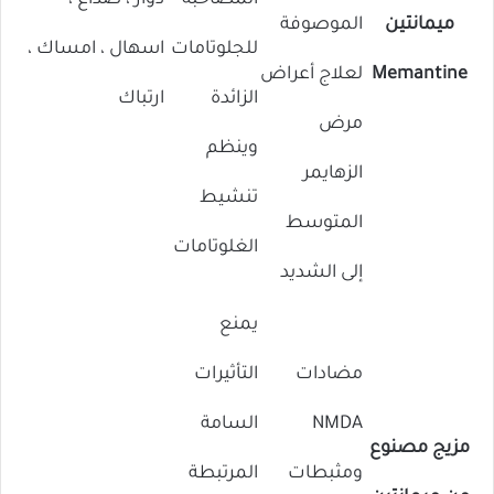
المصاحبة
دوار ، صداع ،
ميمانتين
الموصوفة
للجلوتامات
اسهال ، امساك ،
Memantine
لعلاج أعراض
الزائدة
ارتباك
مرض
وينظم
الزهايمر
تنشيط
المتوسط ​​
الغلوتامات
إلى الشديد
يمنع
مضادات
التأثيرات
NMDA
السامة
مزيج مصنوع
ومثبطات
المرتبطة