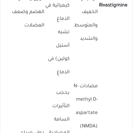
Rivastigmine
كيميائية في
الخفيف
الهضم وضعف
الدماغ
والمتوسط ​​
العضلات
تشبه
والشديد
أستيل
كولين) في
الدماغ
مضادات N-
يحجب
methyl D-
التأثيرات
aspartate
السامة
(NMDA)