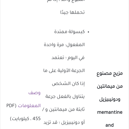
أسبوع واحد ، إذا تم
تحملها جيدًا
كبسولة ممتدة
المفعول: مرة واحدة
في اليوم ؛ تعتمد
الجرعة الأولية على ما
مزيج مصنوع
إذا كان الشخص
من ميمانتين
وصف
يتناول بالفعل جرعة
ودونيبيزيل
المعلومات
(PDF
ثابتة من ميمانتين و /
memantine
، 455 كيلوبايت)
أو دونيبيزيل ؛ قد تزيد
and