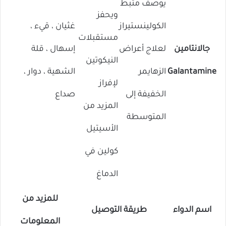
يُوصف مثبط
ويحفز
الكولينستيراز
غثيان ، قيء ،
مستقبلات
جالانتامين
لعلاج أعراض
إسهال ، قلة
النيكوتين
Galantamine
الزهايمر
الشهية ، دوار ،
لإفراز
الخفيفة إلى
صداع
المزيد من
المتوسطة
الأسيتيل
كولين في
الدماغ
للمزيد من
اسم الدواء
طريقة التوصيل
المعلومات