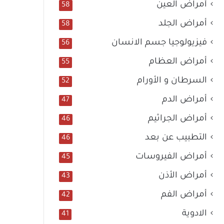
أمراض العين
58
أمراض الجلد
58
فيزيولوجيا جسم الانسان
56
أمراض العظام
55
السرطان و الأورام
52
أمراض الدم
47
أمراض الجراثيم
46
التطبيب عن بعد
46
أمراض الفيروسات
45
أمراض الأذن
43
أمراض الفم
42
الادوية
41