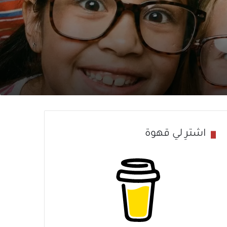
اشترِ لي قهوة