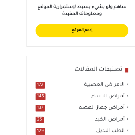
ساهم ولو بشيء بسيط لإستمرارية الموقع
ومعلوماته المفيدة
إدعم الموقع
تصنيفات المقالات
الامراض العصبية
172
أمراض النساء
145
أمراض جهاز الهضم
137
أمراض الكبد
25
الطب البديل
129