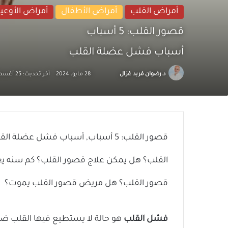
أمراض القلب
أمراض الأطفال
أمراض الأوعية
قصور القلب: 5 أسباب
أسباب فشل عضلة القلب
تابع
أرسل
د.رضوان فريد غزال
28 مايو، 2024
آخر تحديث: 25 أغسطس، 2024
على
بريدا
X
إلكترونيا
قصور القلب: 5 أسباب, أسباب فشل ع
القلب؟ هل يمكن علاج قصور القلب؟ كم سنه ي
قصور القلب؟ هل مريض قصور القلب يموت؟
فشل القلب
هو حالة لا يستطيع فيها القلب ضخ