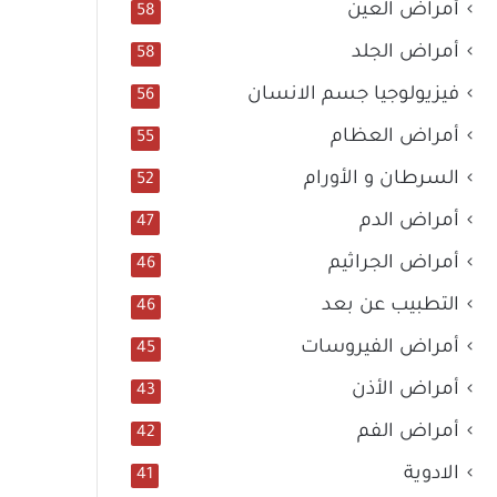
أمراض العين
58
أمراض الجلد
58
فيزيولوجيا جسم الانسان
56
أمراض العظام
55
السرطان و الأورام
52
أمراض الدم
47
أمراض الجراثيم
46
التطبيب عن بعد
46
أمراض الفيروسات
45
أمراض الأذن
43
أمراض الفم
42
الادوية
41