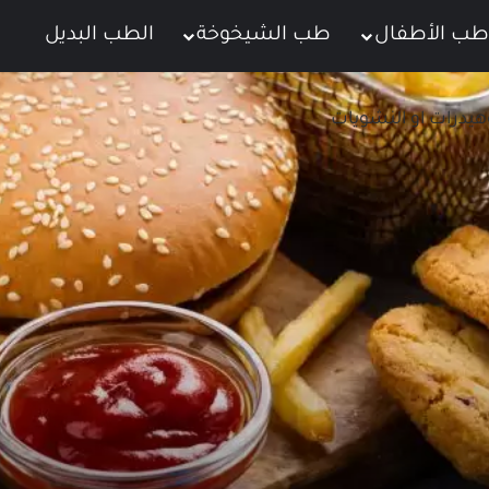
طب الأطفال
طب الشيخوخة
الطب البديل
ت
وهيدرات او النشويات