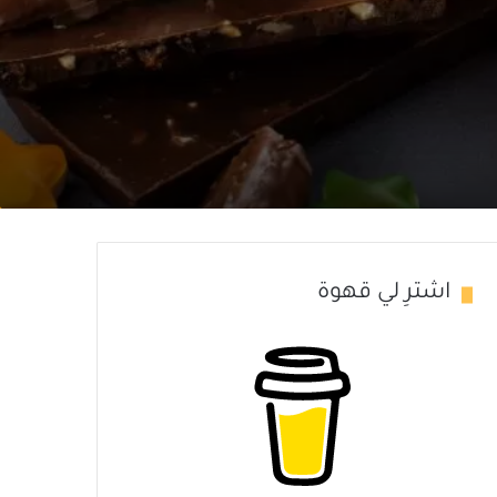
اشترِ لي قهوة