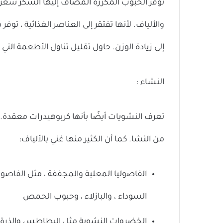
توفر الحبوب المكررة المضاف إليها السكر سعرات 
والألياف. لأنها تفتقر إلى العناصر الغذائية ، ت
إلى زيادة الوزن. حاول تقليل تناول الأطعمة ال
النشاء :
تعرف النشويات أيضًا بأنها كربوهيدرات معقدة.
من النشا. كما أن الكثير منها غني بالألياف:
الفاصوليا المعلبة والمجففة ، مثل الفاصوليا 
السوداء ، والبازلاء ، وحبوب الحمص
الخضروات النشوية مثل البطاطس والذرة وال