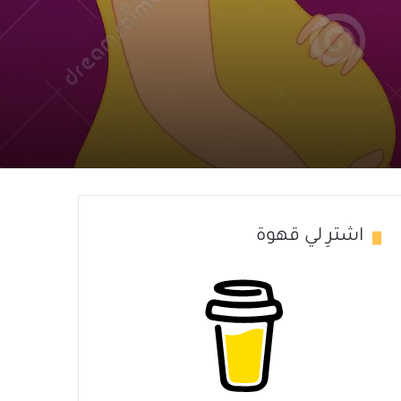
اشترِ لي قهوة