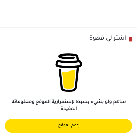
م
فيروس الورم الحليمي البشري: 5 أعراض
ا
ل
ح
ل
اشترِ لي قهوة
ي
م
ي
ا
ل
ب
ش
ر
ساهم ولو بشيء بسيط لإستمرارية الموقع ومعلوماته
ي
المفيدة
:
5
إدعم الموقع
أ