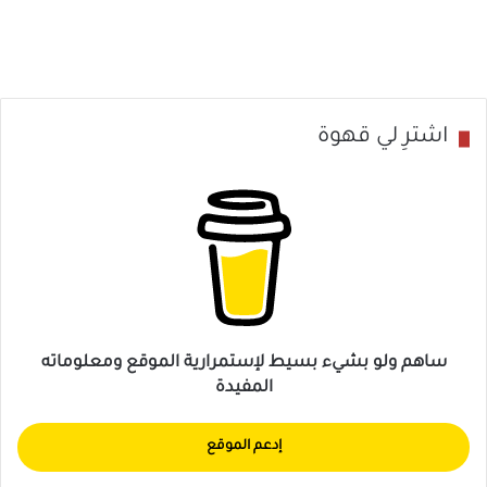
ا
15 هي أعراض التكيس الليفي
ل
ت
ك
ي
اشترِ لي قهوة
س
ا
ل
ل
ي
ف
ي
ساهم ولو بشيء بسيط لإستمرارية الموقع ومعلوماته
المفيدة
إدعم الموقع