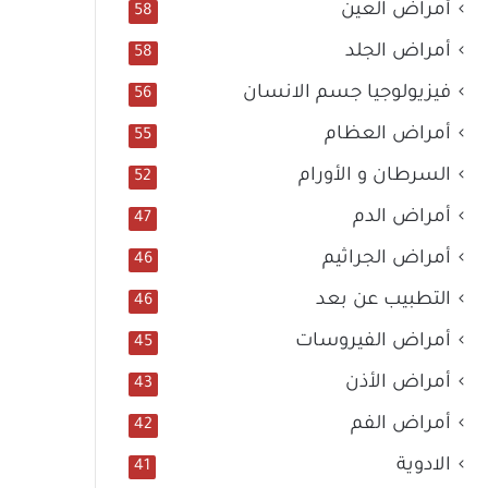
أمراض العين
58
أمراض الجلد
58
فيزيولوجيا جسم الانسان
56
أمراض العظام
55
السرطان و الأورام
52
أمراض الدم
47
أمراض الجراثيم
46
التطبيب عن بعد
46
أمراض الفيروسات
45
أمراض الأذن
43
أمراض الفم
42
الادوية
41