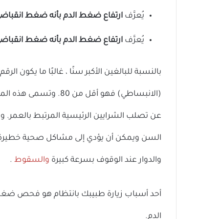
يُعرَّف
ارتفاع ضغط الدم بأنه ضغط انقباضي يتراوح بين 120 و 129 مع ضغ
يُعرَّف
ارتفاع ضغط الدم بأنه ضغط انقباضي يبلغ 130 أو أعلى ، أو ضغط انبساطي يبل
(الانبساطي) فهو أقل من 80. وتسمى هذه المشكلة بارتفاع
عن تصلب الشرايين الرئيسية المرتبط بالعمر. وه
السن ويمكن أن يؤدي إلى مشاكل صحية خطيرة با
والدوار عند الوقوف بسرعة كبيرة
والسقوط
.
أحد أسباب زيارة طبيبك بانتظام هو فحص ضغط ال
الدم.