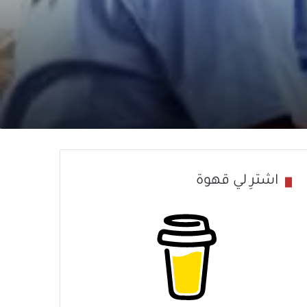
اشترِ لي قهوة