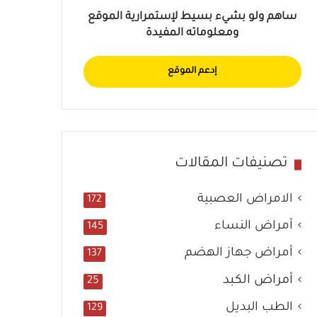
ساهم ولو بشيء بسيط لإستمرارية الموقع
ومعلوماته المفيدة
إدعم الموقع
تصنيفات المقالات
الامراض العصبية
172
أمراض النساء
145
أمراض جهاز الهضم
137
أمراض الكبد
25
الطب البديل
129