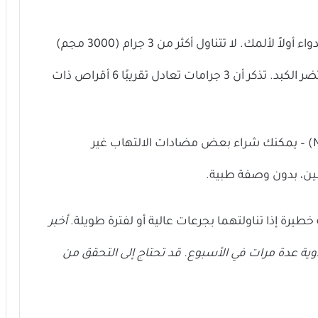
أسيتامينوفين أو باراسيتامول – جرب هذا الدواء أولاً لألمك. لا تتناول أكثر من 3 جرام (3000 مجم)
في أي يوم واحد. الكميات الكبيرة يمكن أن تضر الكبد. تذكر أن 3 جرامات تعادل تقريبًا 6 أقراص ذات
مضادات الالتهاب غير الستيرويدية (NSAIDs) – يمكنك شراء بعض مضادات الالتهاب غير
سين، بدون وصفة طبية.
خطيرة إذا تناولتهما بجرعات عالية أو لفترة طويلة.
أخبر
وية عدة مرات في الأسبوع. قد تحتاج إلى التحقق من