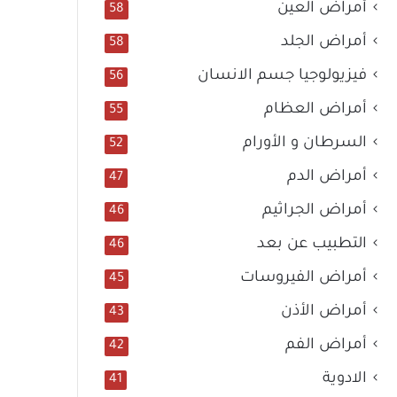
أمراض العين
58
أمراض الجلد
58
فيزيولوجيا جسم الانسان
56
أمراض العظام
55
السرطان و الأورام
52
أمراض الدم
47
أمراض الجراثيم
46
التطبيب عن بعد
46
أمراض الفيروسات
45
أمراض الأذن
43
أمراض الفم
42
الادوية
41