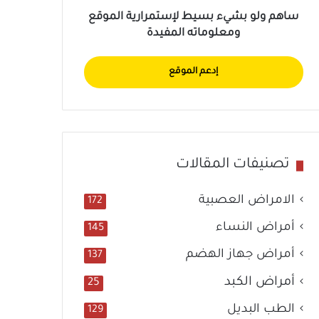
ساهم ولو بشيء بسيط لإستمرارية الموقع
ومعلوماته المفيدة
إدعم الموقع
تصنيفات المقالات
الامراض العصبية
172
أمراض النساء
145
أمراض جهاز الهضم
137
أمراض الكبد
25
الطب البديل
129