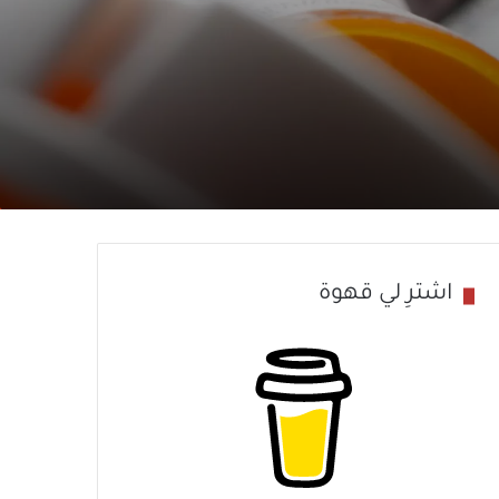
اشترِ لي قهوة