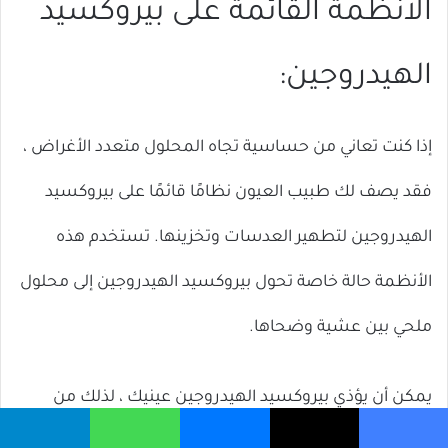
الأنظمة القائمة على بيروكسيد
الهيدروجين:
إذا كنت تعاني من حساسية تجاه المحلول متعدد الأغراض ،
فقد يصف لك طبيب العيون نظامًا قائمًا على بيروكسيد
الهيدروجين لتطهير العدسات وتخزينها. تستخدم هذه
الأنظمة حالة خاصة تحول بيروكسيد الهيدروجين إلى محلول
ملحي بين عشية وضحاها.
يمكن أن يؤذي بيروكسيد الهيدروجين عينيك ، لذلك من
المهم اتباع جميع التعليمات وترك الوقت الكافي ليتحول