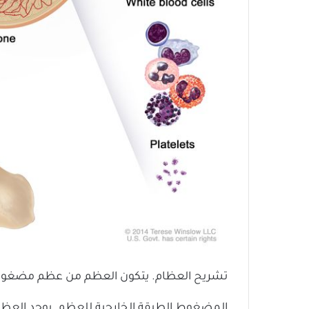
تشريح العظام. يتكون العظم من عظم مضغو
المضغوط الطبقة الخارجية للعظم. يوجد العظم