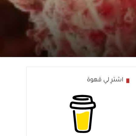
اشترِ لي قهوة