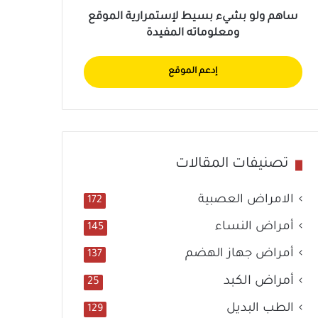
ساهم ولو بشيء بسيط لإستمرارية الموقع
ومعلوماته المفيدة
إدعم الموقع
تصنيفات المقالات
الامراض العصبية
172
أمراض النساء
145
أمراض جهاز الهضم
137
أمراض الكبد
25
الطب البديل
129