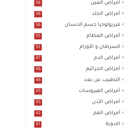
أمراض العين
58
أمراض الجلد
58
فيزيولوجيا جسم الانسان
56
أمراض العظام
55
السرطان و الأورام
52
أمراض الدم
47
أمراض الجراثيم
46
التطبيب عن بعد
46
أمراض الفيروسات
45
أمراض الأذن
43
أمراض الفم
42
الادوية
41