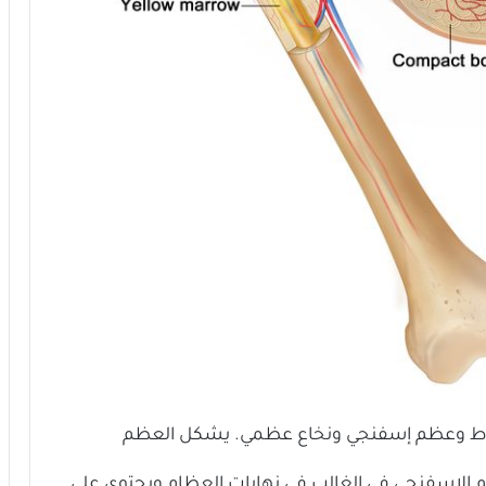
ط وعظم إسفنجي ونخاع عظمي. يشكل العظم
 الإسفنجي في الغالب في نهايات العظام ويحتوي على