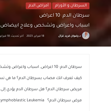
السرطان و الأورام
أمراض الدم
سرطان الدم: 10 اعراض
اسباب واعراض وتشخص وعلاج ابيضاض الدم ال
تابع
أرسل
د.رضوان فريد غزال
18 فبراير، 2023
آخر تحديث: 18 فبراير، 2023
على
بريدا
X
إلكترونيا
كيف تعرف انك مصاب بسرطان الدم؟ ما هي نس
مريض سرطان الدم؟ هل سرطان الدم يؤدي إلى ا
مرض سرطان الدم؟ Adult Acute Lymphoblastic Leukemia