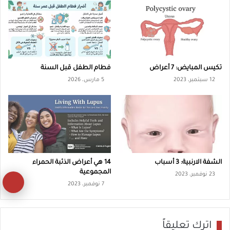
ق
ص
ا
ل
ف
تكيس المبايض: 7 أعراض
فطام الطفل قبل السنة
ي
12 سبتمبر، 2023
5 مارس، 2026
ت
ا
م
ي
ن
ب
الشفة الارنبية: 3 أسباب
14 هي أعراض الذئبة الحمراء
المجموعية
1
23 نوفمبر، 2023
زر
7 نوفمبر، 2023
2
ال
إل
اترك تعليقاً