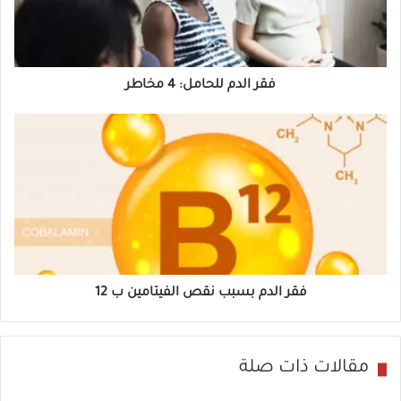
ل
د
م
ل
فقر الدم للحامل: 4 مخاطر
ل
ف
ح
ق
ا
ر
م
ا
ل
ل
:
د
4
م
م
ب
فقر الدم بسبب نقص الفيتامين ب 12
خ
س
ا
ب
ط
ب
مقالات ذات صلة
ر
ن