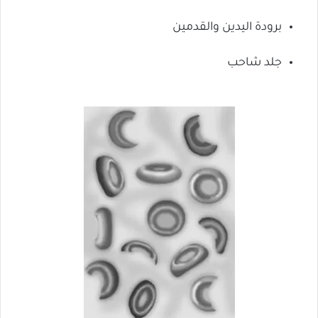
برودة اليدين والقدمين
جلد شاحب