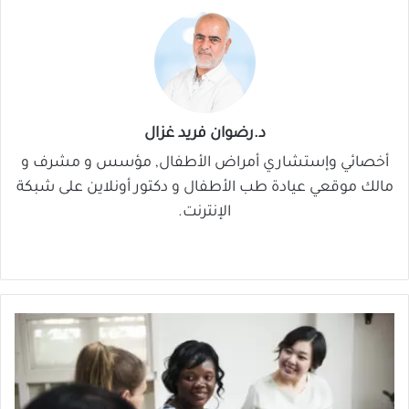
د.رضوان فريد غزال
أخصائي وإستشاري أمراض الأطفال, مؤسس و مشرف و
مالك موقعي عيادة طب الأطفال و دكتور أونلاين على شبكة
الإنترنت.
موق
في
‫X
لينك
‫You
ع
سب
دإن
Tub
الوي
وك
e
ب
ف
ق
ر
ا