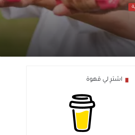
ة
اشترِ لي قهوة