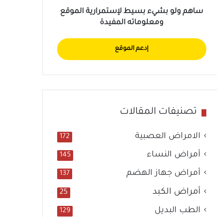
ساهم ولو بشيء بسيط لإستمرارية الموقع
ومعلوماته المفيدة
إدعم الموقع
تصنيفات المقالات
الامراض العصبية
172
أمراض النساء
145
أمراض جهاز الهضم
137
أمراض الكبد
25
الطب البديل
129