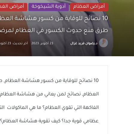
أمراض العظام
أدوية الشيخوخة
أمراض الغد
10 نصائح للوقاية من كسور هشاشة العظام
طرق منع حدوث الكسور في العظام لمر
تابع
أرسل
د.رضوان فريد غزال
23 أكتوبر، 2023
آخر تحديث: 23 أكتوبر، 2023
على
بريدا
X
إلكترونيا
10 نصائح للوقاية من كسور هشاشة العظام
العظام, نصائح لمن يعاني من هشاشة العظا
الفاكهة التي تقوي العظام؟ ما هي الماكولات 
عظامي قوية جدا؟ كيف تقوية هشاشة العظام؟ Preventing Another Broken Bone