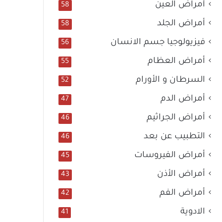
أمراض العين
58
أمراض الجلد
58
فيزيولوجيا جسم الانسان
56
أمراض العظام
55
السرطان و الأورام
52
أمراض الدم
47
أمراض الجراثيم
46
التطبيب عن بعد
46
أمراض الفيروسات
45
أمراض الأذن
43
أمراض الفم
42
الادوية
41