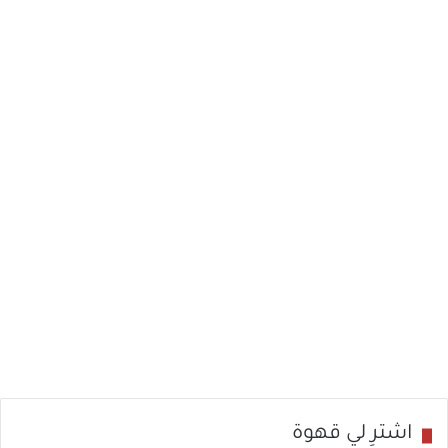
ن
ا
ل
س
ك
ر
9 مارس، 2022
إدمان السكر
اشترِ لي قهوة