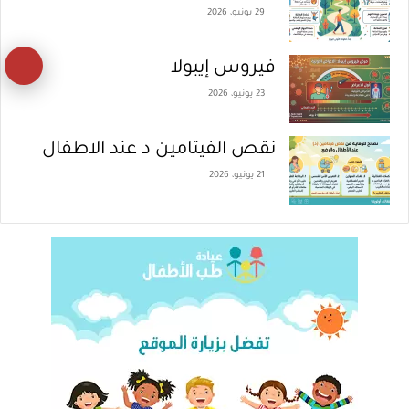
29 يونيو، 2026
زر
فيروس إيبولا
23 يونيو، 2026
ال
إل
نقص الفيتامين د عند الاطفال
ال
21 يونيو، 2026