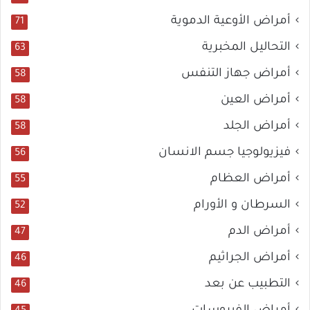
أمراض الأوعية الدموية
71
التحاليل المخبرية
63
أمراض جهاز التنفس
58
أمراض العين
58
أمراض الجلد
58
فيزيولوجيا جسم الانسان
56
أمراض العظام
55
السرطان و الأورام
52
أمراض الدم
47
أمراض الجراثيم
46
التطبيب عن بعد
46