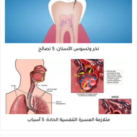
خ
ر
و
ت
س
و
س
نخر وتسوس الأسنان: 5 نصائح
ا
م
ل
ت
أ
ل
س
ا
ن
ز
ا
م
ن
ة
:
ا
متلازمة العسرة التنفسية الحادة: 5 أسباب
5
ل
ن