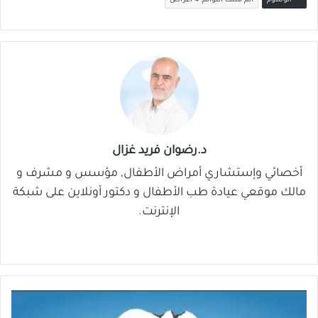
الوسوم
الم مثلث التوائم: 4 أعراض
ال
د.رضوان فريد غزال
أخصائي وإستشاري أمراض الأطفال, مؤسس و مشرف و
مالك موقعي عيادة طب الأطفال و دكتور أونلاين على شبكة
الإنترنت.
موق
في
‫X
لينك
‫You
ع
سب
دإن
Tub
الوي
وك
e
ب
ن