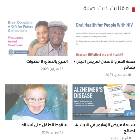
ع
ص
س
مقالات ذات صلة
ا
ر
ئ
ة
ح
ا
ل
ت
ن
صحة الفم والاسنان لمريض الايدز: 7
التبرع بالدماغ: 8 خطوات
ف
نصائح
25 فبراير، 2023
16 ديسمبر، 2023
س
ي
ة
ا
ل
ح
سلامة مريض الزهايمر في البيت: 4
سقوط الطفل على أسنانه
ا
نصائح
12 فبراير، 2026
د
8 أبريل، 2023