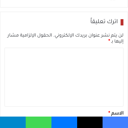
ة
:
5
اترك تعليقاً
أ
س
لن يتم نشر عنوان بريدك الإلكتروني.
الحقول الإلزامية مشار
إليها بـ
*
ب
ا
ا
ب
ل
ت
ع
ل
ي
ق
*
الاسم
*