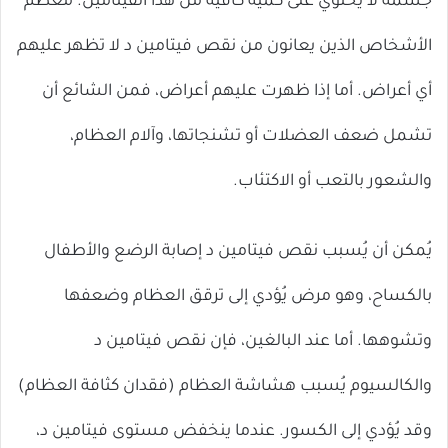
جسمه لا يحتوي على كمية كافية من هذا الفيتامين. معظم
الأشخاص الذين يعانون من نقص فيتامين د لا تظهر عليهم
أي أعراض. ​​أما إذا ظهرت عليهم أعراض، فمن الشائع أن
تشمل ضعف العضلات أو تشنجاتها، وآلام العظام،
والشعور بالتعب أو الاكتئاب.
يُمكن أن يُسبب نقص فيتامين د إصابة الرضع والأطفال
بالكساح، وهو مرض يُؤدي إلى ترقق العظام وضعفها
وتشوهها. أما عند البالغين، فإن نقص فيتامين د
والكالسيوم يُسبب هشاشة العظام (فقدان كثافة العظام)
وقد يُؤدي إلى الكسور. عندما ينخفض ​​مستوى فيتامين د،